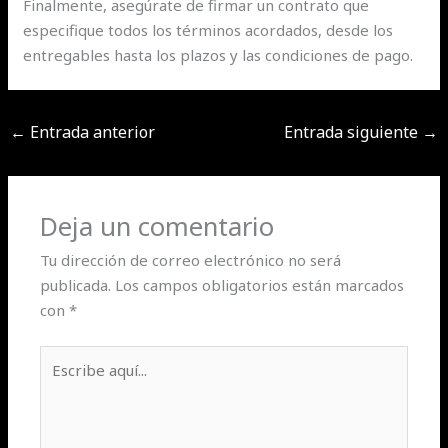
Finalmente, asegúrate de firmar un contrato que
especifique todos los términos acordados, desde los
entregables hasta los plazos y las condiciones de pago.
←
Entrada anterior
Entrada siguiente
→
Deja un comentario
Tu dirección de correo electrónico no será
publicada.
Los campos obligatorios están marcados
con
*
Escribe
aquí...