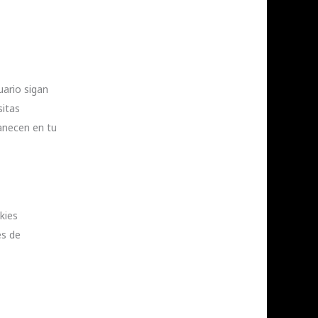
uario sigan
sitas
anecen en tu
kies
es de