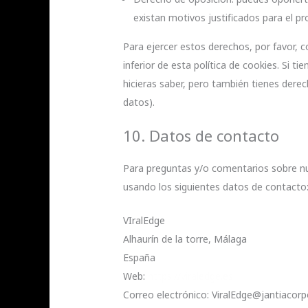
existan motivos justificados para el p
Para ejercer estos derechos, por favor, c
inferior de esta política de cookies. Si 
hicieras saber, pero también tienes derec
datos).
10. Datos de contacto
Para preguntas y/o comentarios sobre nue
usando los siguientes datos de contacto
VIralEdge
Alhaurín de la torre, Málaga
España
Web:
https://viraledge.es
Correo electrónico:
ViralEdge@
jantiacor