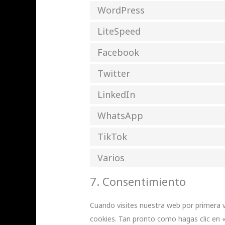
WordPress
LiteSpeed
Facebook
Twitter
LinkedIn
WhatsApp
TikTok
Varios
7. Consentimiento
Cuando visites nuestra web por primera 
cookies. Tan pronto como hagas clic en 