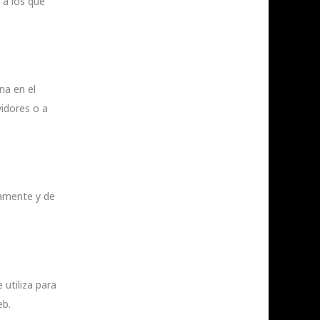
 a los que
na en el
idores o a
tamente y de
 utiliza para
eb.