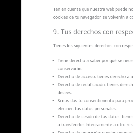
Ten en cuenta que nuestra web puede no f
cookies de tu navegador, se volverán a c
9. Tus derechos con respe
Tienes los siguientes derechos con respe
Tiene derecho a saber por qué se nece
conservarán.
Derecho de acceso: tienes derecho a 
Derecho de rectificación: tienes derech
desees.
Si nos das tu consentimiento para pro
eliminen tus datos personales.
Derecho de cesión de tus datos: tienes
a transferirlos íntegramente a otro re
Derecho de oposición: puedes oponert