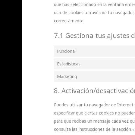
que has seleccionado en la ventana emerg
uso de cookies a través de tu navegador,
correctamente.
7.1 Gestiona tus ajustes 
Funcional
Estadísticas
Marketing
8. Activación/desactivaci
Puedes utilizar tu navegador de Interne
especificar que ciertas cookies no puede
para que recibas un mensaje cada vez qu
consulta las instrucciones de la sección