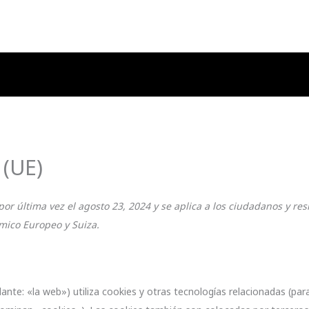
Inicio
Nosotros
Servicio
 (UE)
 por última vez el agosto 23, 2024 y se aplica a los ciudadanos y re
mico Europeo y Suiza.
ante: «la web») utiliza cookies y otras tecnologías relacionadas (pa