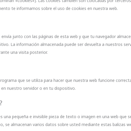
ominan «cookies»). Las cookies también son colocadas por terceros
mento te informamos sobre el uso de cookies en nuestra web.
 envía junto con las páginas de esta web y que tu navegador almace
itivo. La información almacenada puede ser devuelta a nuestros serv
ante una visita posterior.
programa que se utiliza para hacer que nuestra web funcione correc
 en nuestro servidor o en tu dispositivo.
?
es una pequeña e invisible pieza de texto o imagen en una web que se
llo, se almacenan varios datos sobre usted mediante estas balizas w