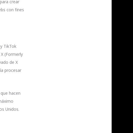
para crear
ebs con fines
 y TikTok
 X (Formerly
vado de X
ía procesar
r que hacen
 máximo
os Unidos.