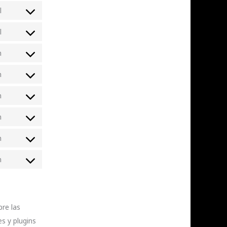
l
l
n
n
n
n
n
n
re las
s y plugins