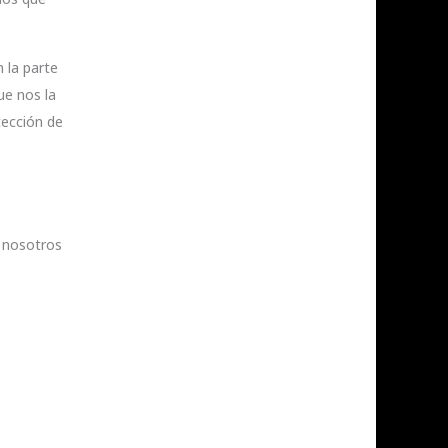
 la parte
ue nos la
tección de
n nosotros