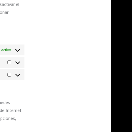
activar el
ionar
 activo
uedes
de Internet
opciones,