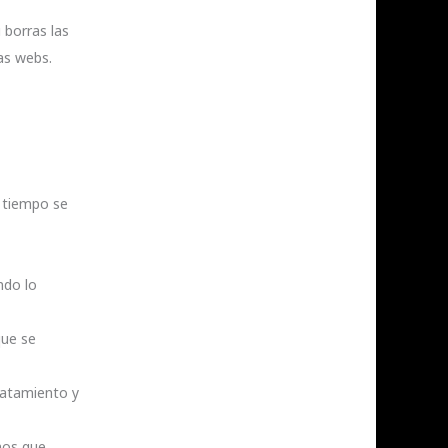
 borras las
as webs.
o tiempo se
ndo lo
que se
ratamiento y
nos que