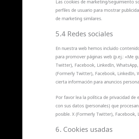
Las cookies de marketing/seguimiento so
perfiles de usuario para mostrar publicid
de marketing similares.
5.4 Redes sociales
En nuestra web hemos incluido contenido
para promover páginas web (p.ej.: «Me gus
Twitter), Facebook, LinkedIn, WhatsApp,
(Formerly Twitter), Facebook, LinkedIn,
cierta información para anuncios persona
Por favor lea la política de privacidad 
con sus datos (personales) que procesa
posible. X (Formerly Twitter), Facebook,
6. Cookies usadas